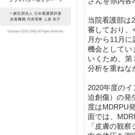
さんを県内各地
プライバシーポリシー
一般社団法人 日本看護質評価
当院看護部は
改善機構 代表理事 上泉 和子
審しており、
Copyright ©2015 JINQI All Rights Reserved
月から11月
機会としてい
いくため、第
分析を重ねな
2020年度の
迫創傷）の発
度はMDRP
面では、MD
「皮膚の観察シ