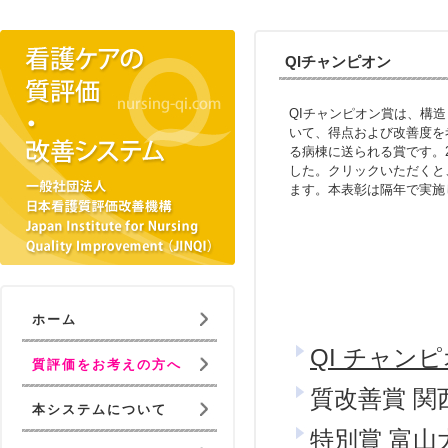
QIチャンピオン
QIチャンピオン賞は、構
いて、得点および改善度を
る病棟に送られる賞です。 
した。クリックいただくと
ます。本表彰は隔年で実施
ホーム
QI チャン
質評価をお考えの方へ
質改善賞 関
本システムについて
特別賞 富山